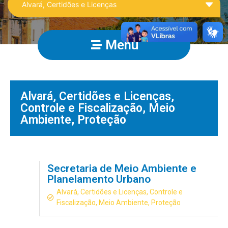
Menu
Alvará, Certidões e Licenças
,
Controle e Fiscalização
,
Meio
Ambiente
,
Proteção
Secretaria de Meio Ambiente e
Planelamento Urbano
Alvará, Certidões e Licenças
,
Controle e
Fiscalização
,
Meio Ambiente
,
Proteção