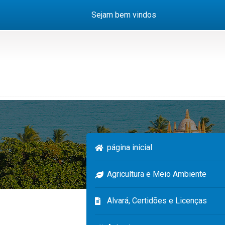
Sejam bem vindos
página inicial
Agricultura e Meio Ambiente
Alvará, Certidões e Licenças