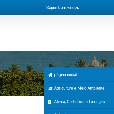
Sejam bem vindos
página inicial
Agricultura e Meio Ambiente
Alvará, Certidões e Licenças