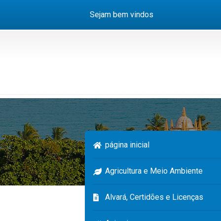
Sejam bem vindos
página inicial
Agricultura e Meio Ambiente
Alvará, Certidões e Licenças