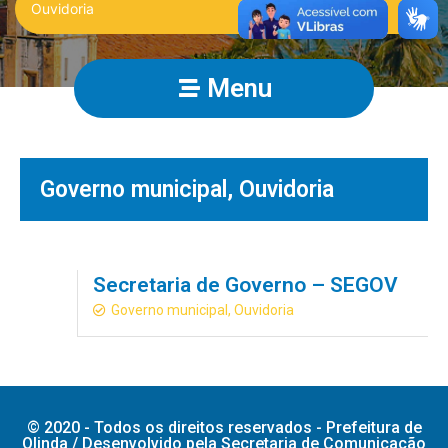
Menu
Governo municipal
,
Ouvidoria
Secretaria de Governo – SEGOV
Governo municipal
,
Ouvidoria
© 2020 - Todos os direitos reservados - Prefeitura de
Olinda / Desenvolvido pela Secretaria de Comunicação